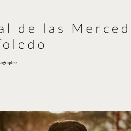
BODAS
NOSOTROS
al de las Merced
CONTACTO
ENGLISH
Toledo
tographer