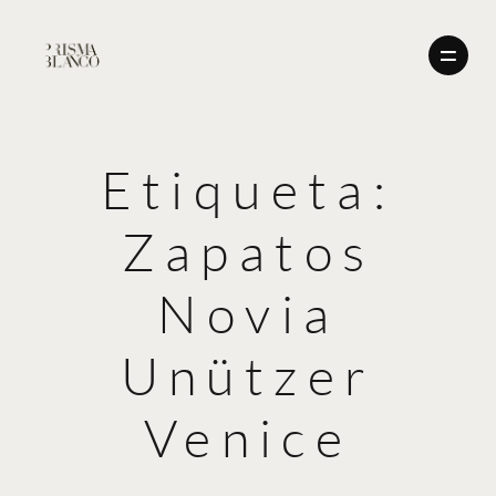
Etiqueta:
BODAS
Zapatos
NOSOTROS
BODAS
CONTACTO
Novia
ENGLISH
NOSOTROS
Unützer
CONTACTO
Venice
ENGLISH